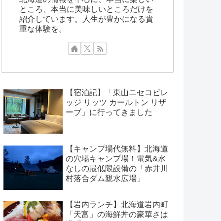
ところ、本当に美味しいところだけを
紹介しています。人生が豊かになる貴
重な体験を。
【宿泊記】「東山ニセコビレ
ッジ リッツ カールトン リザ
ーブ」に行ってきました
【キャンプ場代無料】北海道
の穴場キャンプ場！電気&水
なしの最低限設備の「赤井川
村落合ダム親水広場」
【岩内ランチ】北海道岩内町
「天富」の海鮮丼の豪華さは