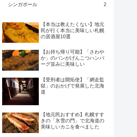
シンガポール
2
【本当は教えたくない】地元
民が行く本当に美味しい札幌
の居酒屋10選
【お持ち帰り可能】「さわや
か」のパンがげんこつハンバ
ーグ並みに美味しい
【受刑者は開拓使】「網走監
獄」のおかげで発展した北海
道
【地元民おすすめ】札幌すす
きの「氷雪の門」で北海道の
美味しいカニを食べました