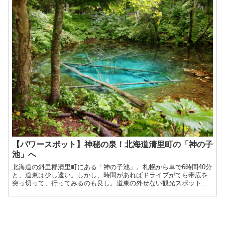
【パワースポット】神秘の泉！北海道清里町の「神の子
池」へ
北海道の斜里郡清里町にある「神の子池」。札幌から車で6時間40分
と、道東は少し遠い。しかし、時間があればドライブがてら帯広を
突っ切って、行ってみるのも良し。道東の外せない観光スポット、
摩周湖、屈斜路湖と同じくらい人気の観光名所「神の子池」。...