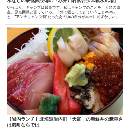
水なしの最低限設備の「赤井川村落合ダム親水広場」
やっぱり、キャンプは最高です。私はキャンプのことを、人類の原
点、原点回帰と言っている。「外で寝るってどういうことwww」
と、"アンチキャンプ勢"だったあの頃の自分が本当に恥ずかしい。キ
ャンプともっと早く出会いたかったよ。っていうぐらい、キャ...
【岩内ランチ】北海道岩内町「天富」の海鮮丼の豪華さ
は港町ならでは