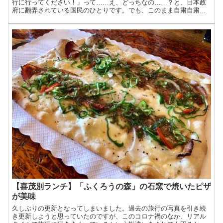
行に行ってください！」って……え、どっちなの……？と、日本政
府に翻弄されている国民のひとりです。でも、このまま自粛自粛だ
と、コロナに感染して死ぬのではなく、経済破綻して路頭に迷う
人...
【喜茂別ランチ】「ふくろうの森」の石窯で焼いたピザ
が美味
久しぶりの更新となってしまいました。過去の旅行の写真を引き続
き更新しようと思っていたのですが、このコロナ禍のなか、リアル