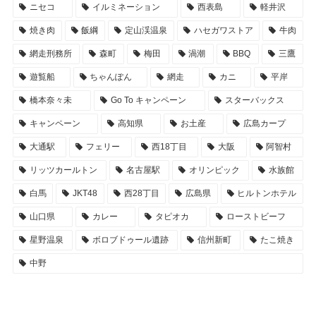
ニセコ
イルミネーション
西表島
軽井沢
焼き肉
飯綱
定山渓温泉
ハセガワストア
牛肉
網走刑務所
森町
梅田
渦潮
BBQ
三鷹
遊覧船
ちゃんぽん
網走
カニ
平岸
橋本奈々未
Go To キャンペーン
スターバックス
キャンペーン
高知県
お土産
広島カープ
大通駅
フェリー
西18丁目
大阪
阿智村
リッツカールトン
名古屋駅
オリンピック
水族館
白馬
JKT48
西28丁目
広島県
ヒルトンホテル
山口県
カレー
タピオカ
ローストビーフ
星野温泉
ボロブドゥール遺跡
信州新町
たこ焼き
中野