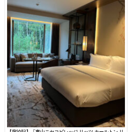
【宿泊記】「東山ニセコビレッジ リッツ カールトン リ