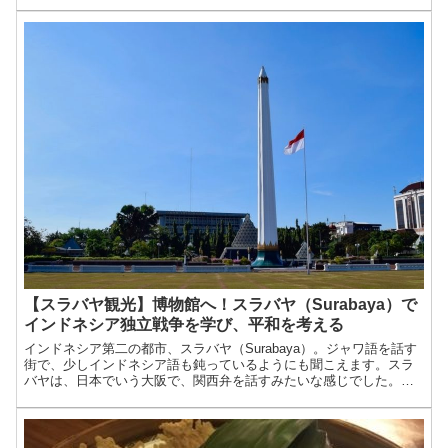
歳駅から無料のシャトルバスが出ています（要予約）。本当に...
【スラバヤ観光】博物館へ！スラバヤ（Surabaya）で
インドネシア独立戦争を学び、平和を考える
インドネシア第二の都市、スラバヤ（Surabaya）。ジャワ語を話す
街で、少しインドネシア語も鈍っているようにも聞こえます。スラ
バヤは、日本でいう大阪で、関西弁を話すみたいな感じでした。私
の勝手な印象。。この像は、スカルノ大統領とモハマド・...