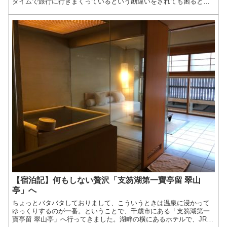
タイムで旅行に行きまくっているという勘違いをされても困ると思
いましたので、一旦休止させて頂いておりました。これからは不
定...
【宿泊記】何もしない贅沢「支笏湖第一寶亭留 翠山
亭」へ
ちょっとバタバタしておりまして、こういうときは温泉に浸かって
ゆっくりするのが一番。ということで、千歳市にある「支笏湖第一
寶亭留 翠山亭」へ行ってきました。湖畔の横にあるホテルで、JR千