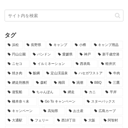
タグ
浜松
長野県
キャンプ
小樽
キャンプ用品
円山公園
バンドン
愛媛県
神戸
新千歳空港
ニセコ
イルミネーション
西表島
軽井沢
焼き肉
飯綱
定山渓温泉
ハセガワストア
牛肉
網走刑務所
森町
梅田
渦潮
BBQ
三鷹
遊覧船
ちゃんぽん
網走
カニ
平岸
橋本奈々未
Go To キャンペーン
スターバックス
キャンペーン
高知県
お土産
広島カープ
大通駅
フェリー
西18丁目
大阪
阿智村