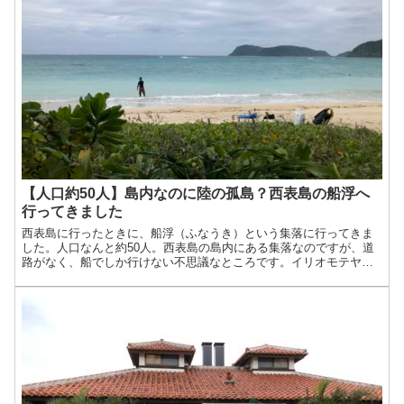
【人口約50人】島内なのに陸の孤島？西表島の船浮へ
行ってきました
西表島に行ったときに、船浮（ふなうき）という集落に行ってきま
した。人口なんと約50人。西表島の島内にある集落なのですが、道
路がなく、船でしか行けない不思議なところです。イリオモテヤマ
ネコ発見の地としても有名らしく、今も手付かずの自然が残る集落
です。