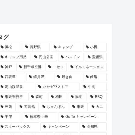
タグ
浜松
長野県
キャンプ
小樽
キャンプ用品
円山公園
バンドン
愛媛県
神戸
新千歳空港
ニセコ
イルミネーション
西表島
軽井沢
焼き肉
飯綱
定山渓温泉
ハセガワストア
牛肉
網走刑務所
森町
梅田
渦潮
BBQ
三鷹
遊覧船
ちゃんぽん
網走
カニ
平岸
橋本奈々未
Go To キャンペーン
スターバックス
キャンペーン
高知県