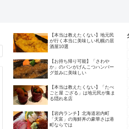
【本当は教えたくない】地元民
が行く本当に美味しい札幌の居
酒屋10選
【お持ち帰り可能】「さわや
か」のパンがげんこつハンバー
グ並みに美味しい
【本当は教えたくない】「たべ
ごと屋 ござる」は地元民が集ま
る隠れ名店
【岩内ランチ】北海道岩内町
「天富」の海鮮丼の豪華さは港
町ならでは