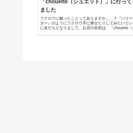
「chouette（シュエット）」に行って
ました
フクロウに触ったことってありますか……？『ハリー
ター』のようにフクロウ手に乗せたりしてみたいとい
に友だちとなりまして、お店の名前は、「chouette
エット）」。腕に乗せたりすることもできて、自由に
も可能です。