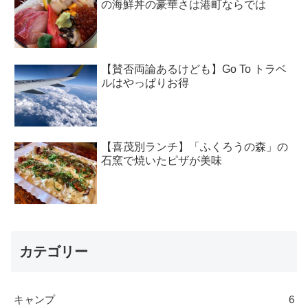
の海鮮丼の豪華さは港町ならでは
【賛否両論あるけども】Go To トラベ
ルはやっぱりお得
【喜茂別ランチ】「ふくろうの森」の
石窯で焼いたピザが美味
カテゴリー
キャンプ
6