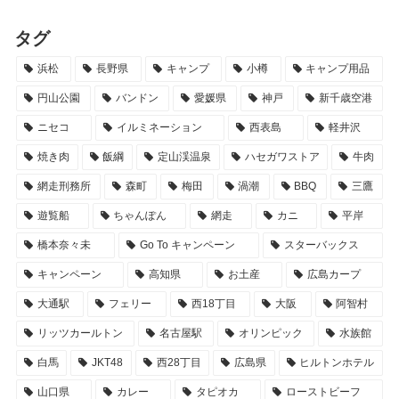
タグ
浜松
長野県
キャンプ
小樽
キャンプ用品
円山公園
バンドン
愛媛県
神戸
新千歳空港
ニセコ
イルミネーション
西表島
軽井沢
焼き肉
飯綱
定山渓温泉
ハセガワストア
牛肉
網走刑務所
森町
梅田
渦潮
BBQ
三鷹
遊覧船
ちゃんぽん
網走
カニ
平岸
橋本奈々未
Go To キャンペーン
スターバックス
キャンペーン
高知県
お土産
広島カープ
大通駅
フェリー
西18丁目
大阪
阿智村
リッツカールトン
名古屋駅
オリンピック
水族館
白馬
JKT48
西28丁目
広島県
ヒルトンホテル
山口県
カレー
タピオカ
ローストビーフ