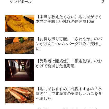
シンガポール
2
【本当は教えたくない】地元民が行く
本当に美味しい札幌の居酒屋10選
【お持ち帰り可能】「さわやか」のパ
ンがげんこつハンバーグ並みに美味し
い
【受刑者は開拓使】「網走監獄」のお
かげで発展した北海道
【地元民おすすめ】札幌すすきの「氷
雪の門」で北海道の美味しいカニを食
べました