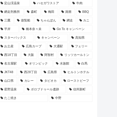
定山渓温泉
ハセガワストア
牛肉
網走刑務所
森町
梅田
渦潮
BBQ
三鷹
遊覧船
ちゃんぽん
網走
カニ
平岸
橋本奈々未
Go To キャンペーン
スターバックス
キャンペーン
高知県
お土産
広島カープ
大通駅
フェリー
西18丁目
大阪
阿智村
リッツカールトン
名古屋駅
オリンピック
水族館
白馬
JKT48
西28丁目
広島県
ヒルトンホテル
山口県
カレー
タピオカ
ローストビーフ
星野温泉
ボロブドゥール遺跡
信州新町
たこ焼き
中野