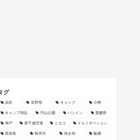
タグ
浜松
長野県
キャンプ
小樽
キャンプ用品
円山公園
バンドン
愛媛県
神戸
新千歳空港
ニセコ
イルミネーション
西表島
軽井沢
焼き肉
飯綱