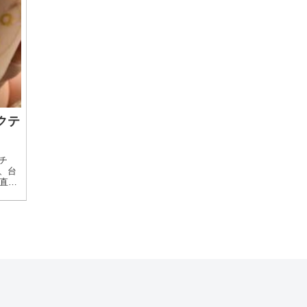
クテ
チ
は、台
直接
台湾